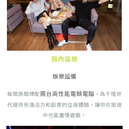
房內設施
娛樂設備
兩台高性能電競電腦
每間房間標配
，為千禧世
代提供充滿活力和創意的住宿體驗，讓你在旅途
中也能盡情遊戲。