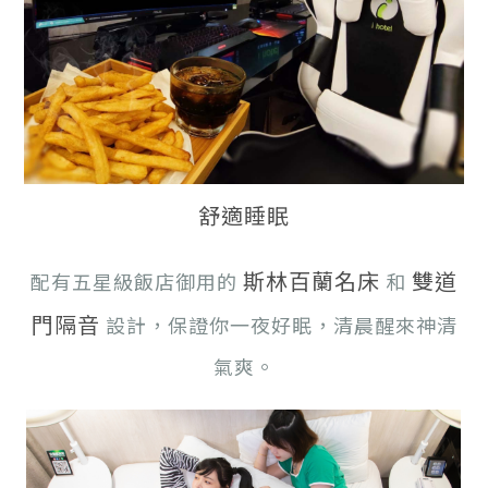
舒適睡眠
斯林百蘭名床
雙道
配有五星級飯店御用的
和
門隔音
設計，保證你一夜好眠，清晨醒來神清
氣爽。