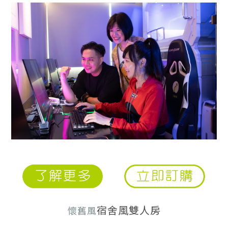
宿舍風雙人房
懷舊風