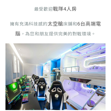
戰隊4人房
最受歡迎
太空艙
6台高端電
擁有充滿科技感的
床鋪和
腦
，為您和朋友提供完美的對戰環境。