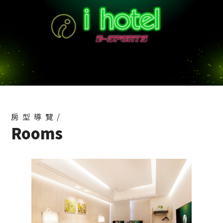
2024-03-05
i hotel中壢館 特約停車場
2023-01-13
【i hotel中壢館限定】揪團首選 🔥 i hotel 戰隊4人
房
2022-06-29
【環保愛地球】2025/1/1起將不提供一次性備品
2024-10-14
桃園市民卡入住優惠
2023-09-04
【權益通知】優惠券到期提醒
2023-02-24
房型導覽/
Rooms
【2026桃園購物節】大獎等著你！
2026-07-24
【交通資訊】FAQ
2026-07-06
【設施與服務】FAQ
2026-07-06