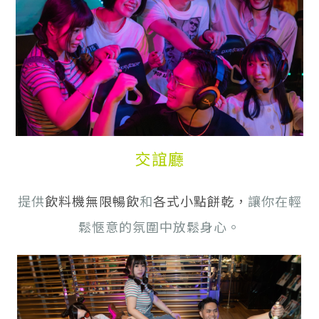
交誼廳
提供
飲料機無限暢飲
和
各式小點餅乾
，
讓你在輕
鬆愜意的氛圍中放鬆身心。