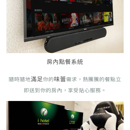
房內點餐系統
滿足
味蕾
隨時隨地
你的
需求，熱騰騰的餐點立
即送到你的房內，享受貼心服務。