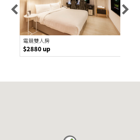
電競雙人房
智選
$2880 up
$19