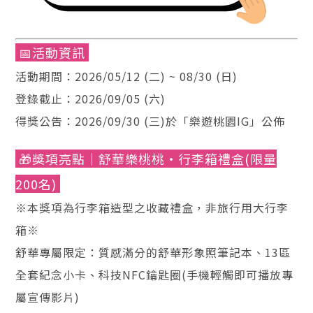
📅活動資訊
活動期間：2026/05/12 (二) ~ 08/30 (日)
登錄截止：2026/09/05 (六)
得獎公告：2026/09/30 (三)於「樂遊桃園IG」公佈
🎁獎項亮點｜舒華樂桃桃・行李箱禮盒(限量
200名)
※本獎項為行李箱造型之收藏禮盒，非旅行用大行李
箱※
舒華專屬限定：質感滿分的舒華形象照筆記本、13區
全套紀念小卡、科技NFC鑰匙圈(手機輕觸即可播放專
屬宣傳影片)