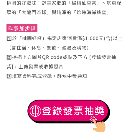
桃園的好滋味：舒華家鄉的「楊梅仙草茶」、底蘊深
厚的「大龍門茶球」與純淨的「珍珠海岸蜂蜜」
📝參加步驟
1️⃣於「桃園好棧」指定店家消費滿$1,000元(含)以上
（含住宿、休息、餐飲、泡湯及購物）
2️⃣掃描上方圖片QR code或點及下方 [登錄發票抽
獎]，上傳發票或收據照片
3️⃣填寫資料完成登錄，靜候中獎通知