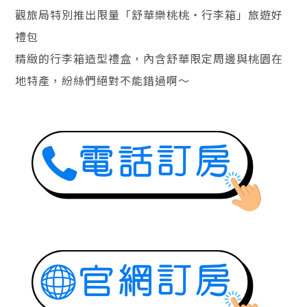
觀旅局特別推出限量「舒華樂桃桃・行李箱」旅遊好
禮包
精緻的行李箱造型禮盒，內含舒華限定周邊與桃園在
地特產，紛絲們絕對不能錯過啊～