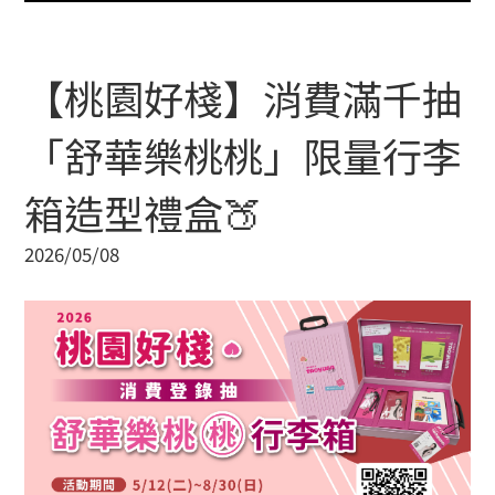
【桃園好棧】消費滿千抽
「舒華樂桃桃」限量行李
箱造型禮盒🍑
2026/05/08