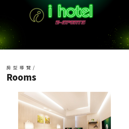
2024-03-05
i hotel中壢館 特約停車場
2023-01-13
【i hotel中壢館限定】揪團首選 🔥 i hotel 戰隊4人
房
2022-06-29
【環保愛地球】2025/1/1起將不提供一次性備品
2024-10-14
桃園市民卡入住優惠
2023-09-04
【權益通知】優惠券到期提醒
2023-02-24
房型導覽/
Rooms
【2026桃園購物節】大獎等著你！
2026-07-24
【交通資訊】FAQ
2026-07-06
【設施與服務】FAQ
2026-07-06