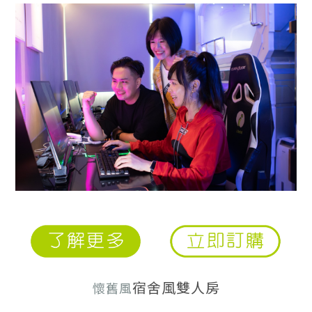
宿舍風雙人房
懷舊風