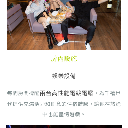
房內設施
娛樂設備
兩台高性能電競電腦
每間房間標配
，為千禧世
代提供充滿活力和創意的住宿體驗，讓你在旅途
中也能盡情遊戲。