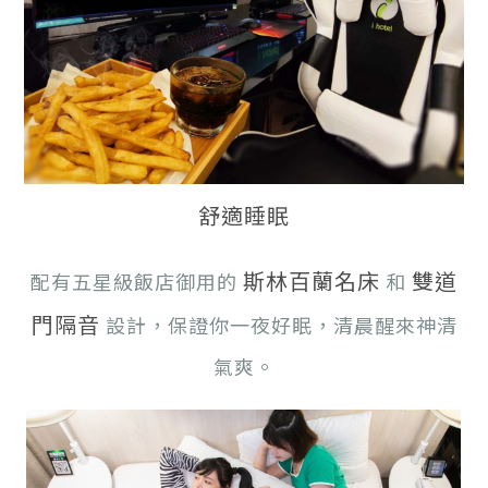
舒適睡眠
斯林百蘭名床
雙道
配有五星級飯店御用的
和
門隔音
設計，保證你一夜好眠，清晨醒來神清
氣爽。