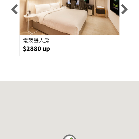
電競雙人房
智選
$2880 up
$19