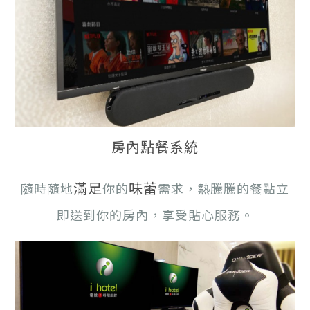
房內點餐系統
滿足
味蕾
隨時隨地
你的
需求，熱騰騰的餐點立
即送到你的房內，享受貼心服務。