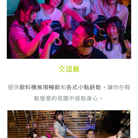
交誼廳
提供
飲料機無限暢飲
和
各式小點餅乾
，
讓你在輕
鬆愜意的氛圍中放鬆身心。