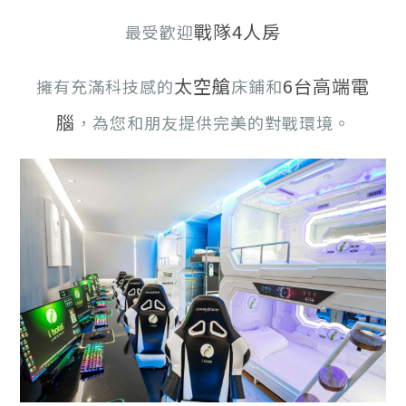
戰隊4人房
最受歡迎
太空艙
6台高端電
擁有充滿科技感的
床鋪和
腦
，為您和朋友提供完美的對戰環境。